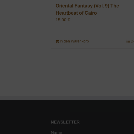
Oriental Fantasy (Vol. 9) The
Heartbeat of Cairo
15,00
€
In den Warenkorb
D
NEWSLETTER
Name