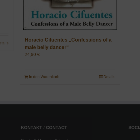
Horacio Cifuentes „Confessions of a
etails
male belly dancer“
24,90
€
In den Warenkorb
Details
KONTAKT / CONTACT
SOCI