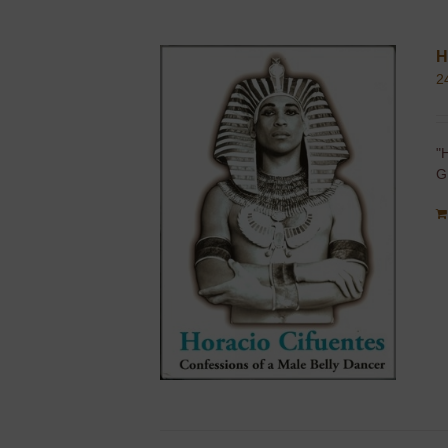
H
2
"
G