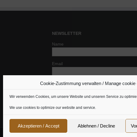
NEWSLETTER
Name
Email
Cookie-Zustimmung verwalten / Manage cookie
Indem Du fortfährst, akzeptierst Du un
Datenschutzerklärung.
Wir verwenden Cookies, um unsere Website und unseren Service zu optimie
We use cookies to optimize our website and service.
Akzeptieren / Accept
Ablehnen / Decline
Vo
Cookie Richtline
|
Datenschutz
|
Urheberrecht
|
Imp