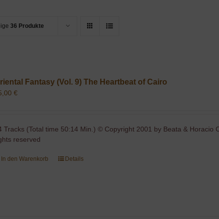
eige
36 Produkte
riental Fantasy (Vol. 9) The Heartbeat of Cairo
5,00
€
4 Tracks (Total time 50:14 Min.) © Copyright 2001 by Beata & Horacio C
ights reserved
In den Warenkorb
Details