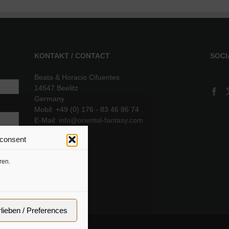
KONTAKT / CONTACT
SOCI
Beata & Horacio Cifuentes
14547 Beelitz
Germany
Mobil: +49 (0) 176 - 83 46 86 74
E-Mail:
info@oriental-fantasy.com
 consent
sere
ren.
rlieben / Preferences
ressum