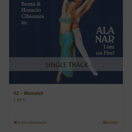
02 – Mamalek
1,99
€
In den Warenkorb
Details