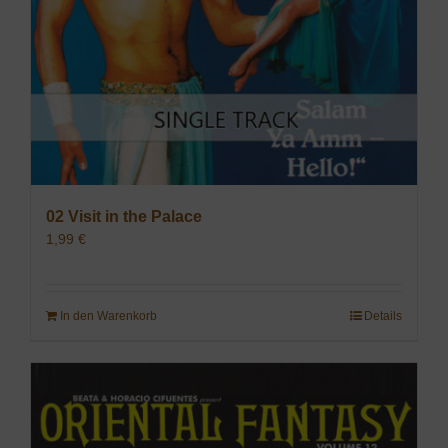
02 Visit in the Palace
1,99
€
In den Warenkorb
Details