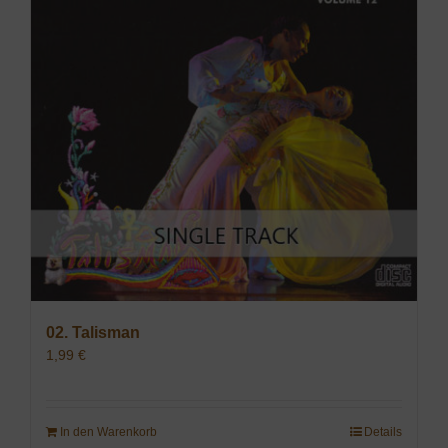
02. Talisman
1,99
€
In den Warenkorb
Details