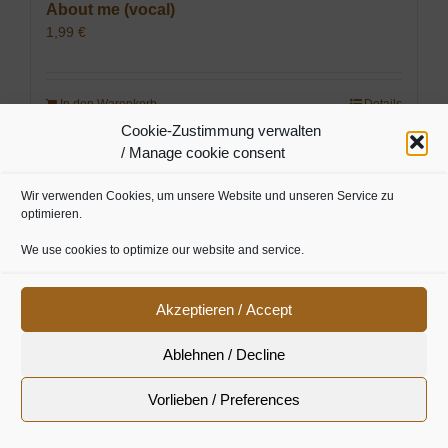
About me (vocal)
1,99
€
In den Warenkorb
Details
Cookie-Zustimmung verwalten
/ Manage cookie consent
Wir verwenden Cookies, um unsere Website und unseren Service zu
04 – Alf Leyla Wa Leyla – 1001 Nights
optimieren.
1,99
€
We use cookies to optimize our website and service.
In den Warenkorb
Details
Akzeptieren / Accept
Ablehnen / Decline
Vorlieben / Preferences
04 – Arabian Dream
2,99
€