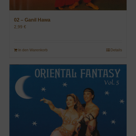
02 – Ganil Hawa
2,99
€
In den Warenkorb
Details