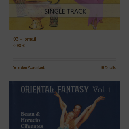
03 – Ismail
0,99
€
In den Warenkorb
Details