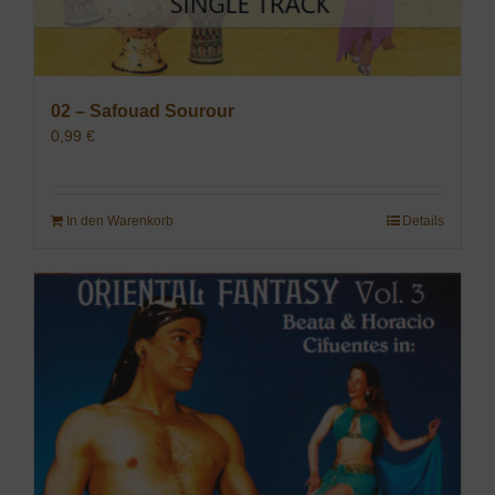
02 – Safouad Sourour
0,99
€
In den Warenkorb
Details