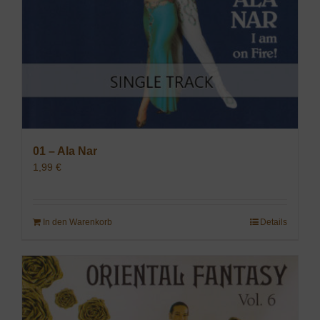
01 – Ala Nar
1,99
€
In den Warenkorb
Details