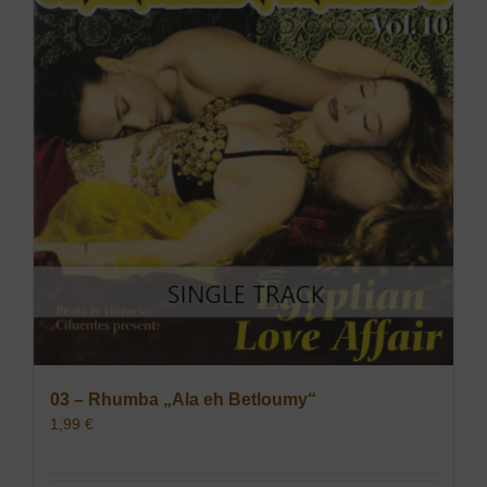
03 – Rhumba „Ala eh Betloumy“
1,99
€