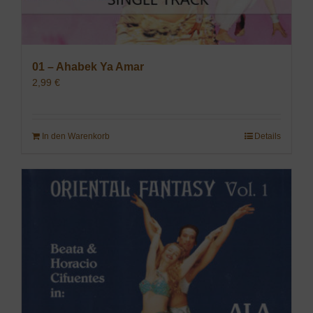
01 – Ahabek Ya Amar
2,99
€
In den Warenkorb
Details