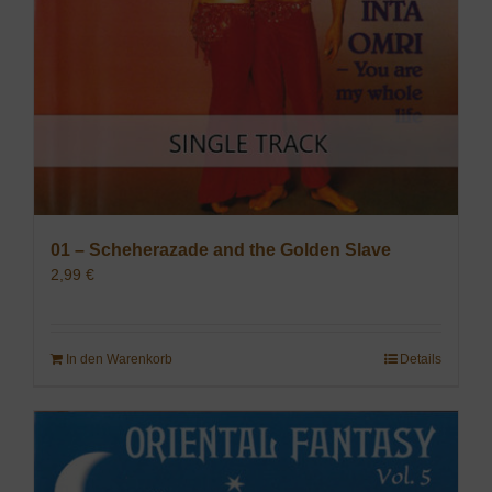
01 – Scheherazade and the Golden Slave
2,99
€
In den Warenkorb
Details