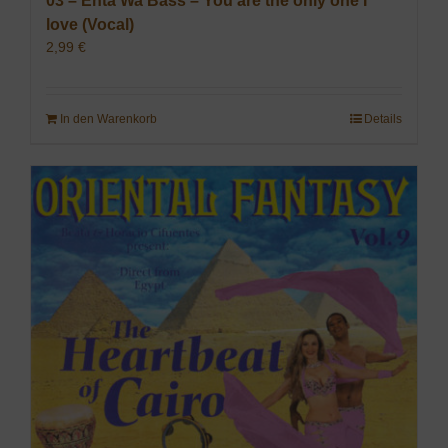
03 – Enta Wa Bass – You are the only one I
love (Vocal)
2,99
€
In den Warenkorb
Details