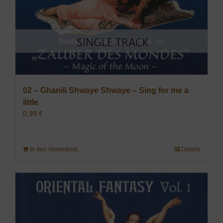
02 – Ghanili Shwaye Shwaye – Sing for me a
little
0,99
€
In den Warenkorb
Details