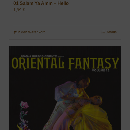
01 Salam Ya Amm – Hello
1,99
€
In den Warenkorb
Details