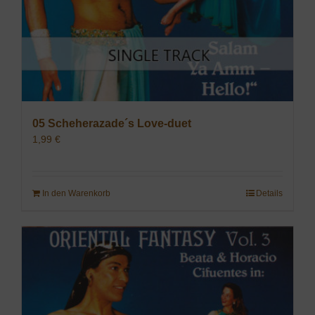
05 Scheherazade´s Love-duet
1,99
€
In den Warenkorb
Details