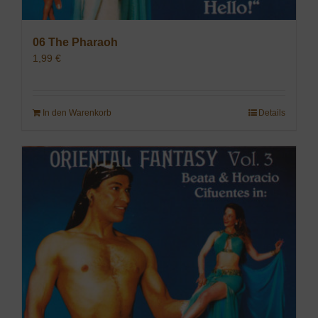
06 The Pharaoh
1,99
€
In den Warenkorb
Details