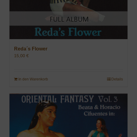
Reda´s Flower
15,00
€
In den Warenkorb
Details