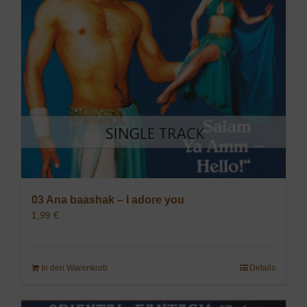
03 Ana baashak – I adore you
1,99
€
In den Warenkorb
Details