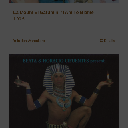
La Mouni El Garumini / I Am To Blame
1,99
€
In den Warenkorb
Details