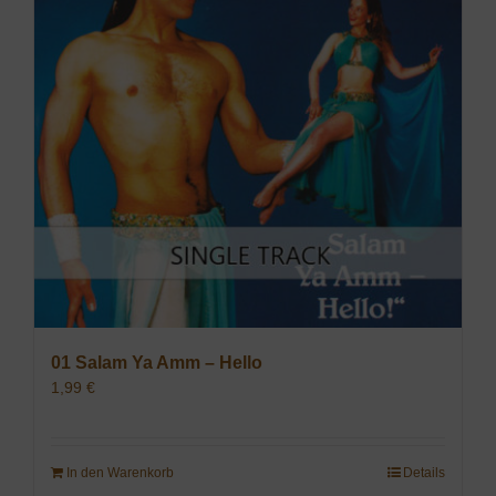
01 Salam Ya Amm – Hello
1,99
€
In den Warenkorb
Details