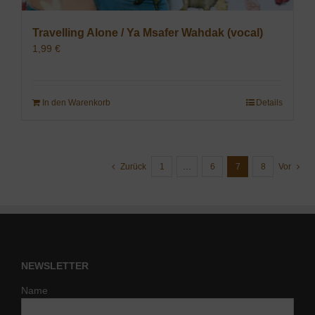
Travelling Alone / Ya Msafer Wahdak (vocal)
1,99
€
In den Warenkorb
Details
Zurück
1
…
6
7
8
Vor
NEWSLETTER
Name