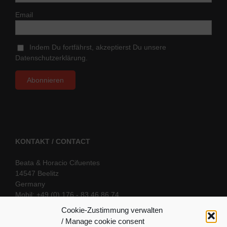
Email
Indem Du fortfährst, akzeptierst Du unsere
Datenschutzerklärung.
KONTAKT / CONTACT
Beata & Horacio Cifuentes
14547 Beelitz
Germany
Mobil: +49 (0) 176 - 83 46 86 74
E-Mail:
info@oriental-fantasy.com
Cookie-Zustimmung verwalten
/ Manage cookie consent