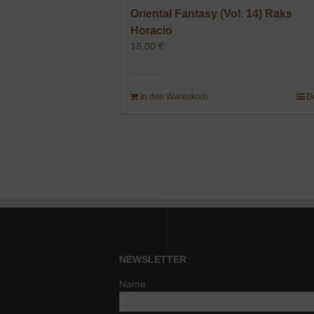
Oriental Fantasy (Vol. 14) Raks
Horacio
18,00
€
In den Warenkorb
D
NEWSLETTER
Name