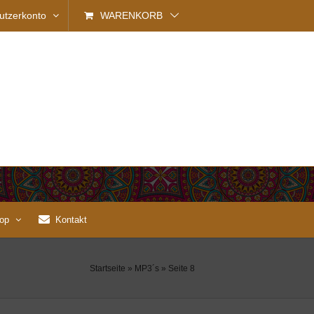
utzerkonto
WARENKORB
op
Kontakt
Startseite
»
MP3´s
»
Seite 8