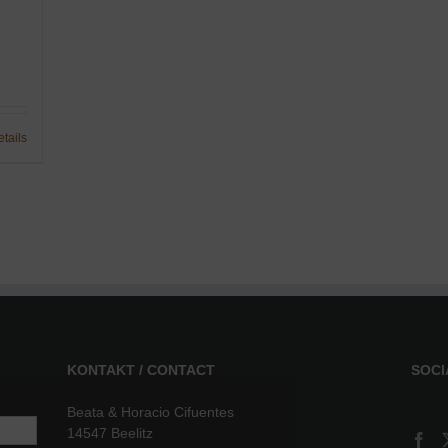
etails
KONTAKT / CONTACT
SOCI
Beata & Horacio Cifuentes
14547 Beelitz