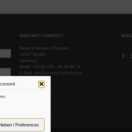
KONTAKT / CONTACT
SOCI
Beata & Horacio Cifuentes
14547 Beelitz
Germany
Mobil: +49 (0) 176 - 83 46 86 74
E-Mail:
info@oriental-fantasy.com
 consent
sere
ren.
rlieben / Preferences