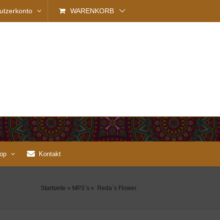
utzerkonto
WARENKORB
op
Kontakt
Startseite
»
MP3´s
»
Reda´s Flower