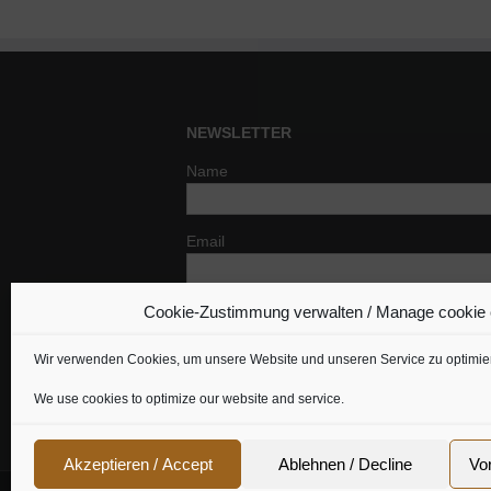
NEWSLETTER
Name
Email
Cookie-Zustimmung verwalten / Manage cookie
Indem Du fortfährst, akzeptierst Du un
Datenschutzerklärung.
Wir verwenden Cookies, um unsere Website und unseren Service zu optimie
We use cookies to optimize our website and service.
Akzeptieren / Accept
Ablehnen / Decline
Vo