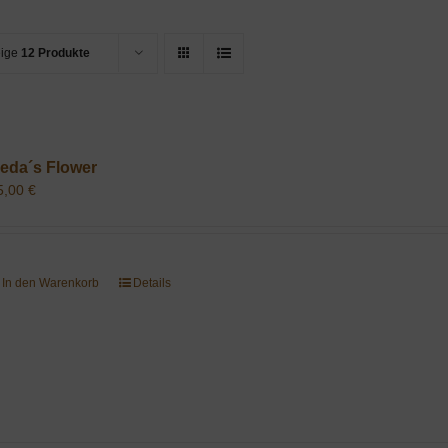
eige
12 Produkte
eda´s Flower
5,00
€
In den Warenkorb
Details