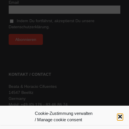
Email
Indem Du fortfährst, akzeptierst Du unsere
Datenschutzerklärung.
KONTAKT / CONTACT
Beata & Horacio Cifuentes
14547 Beelitz
Germany
Mobil: +49 (0) 176 - 83 46 86 74
E-Mail:
info@oriental-fantasy.com
Cookie-Zustimmung verwalten
/ Manage cookie consent