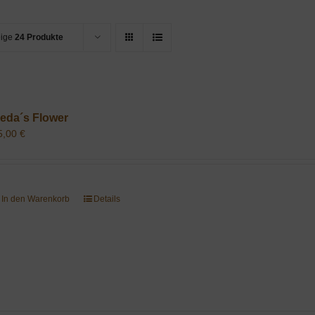
eige
24 Produkte
eda´s Flower
5,00
€
In den Warenkorb
Details