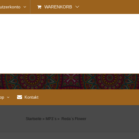
utzerkonto
WARENKORB
op
Kontakt
Startseite
»
MP3´s
»
Reda´s Flower