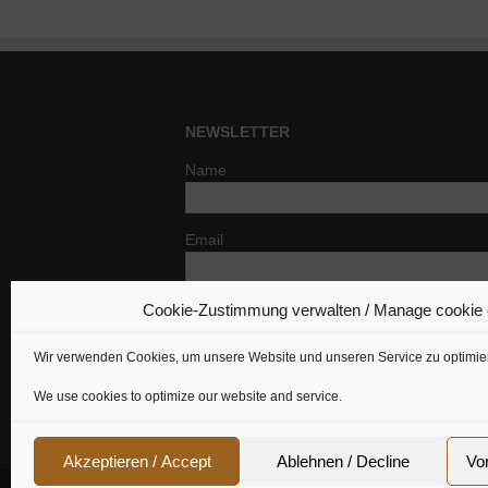
NEWSLETTER
Name
Email
Cookie-Zustimmung verwalten / Manage cookie
Indem Du fortfährst, akzeptierst Du un
Datenschutzerklärung.
Wir verwenden Cookies, um unsere Website und unseren Service zu optimie
We use cookies to optimize our website and service.
Akzeptieren / Accept
Ablehnen / Decline
Vo