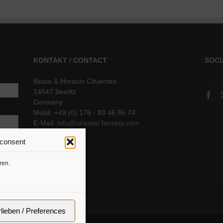
KONTAKT / CONTACT
SOCI
Beata & Horacio Cifuentes
14547 Beelitz
Germany
Mobil: +49 (0) 176 - 83 46 86 74
E-Mail:
info@oriental-fantasy.com
 consent
sere
ren.
rlieben / Preferences