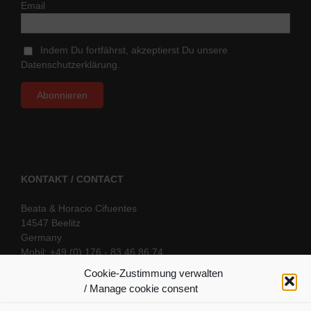
Email
Indem Du fortfährst, akzeptierst Du unsere
Datenschutzerklärung.
KONTAKT / CONTACT
Beata & Horacio Cifuentes
14547 Beelitz
Germany
Mobil: +49 (0) 176 - 83 46 86 74
E-Mail:
info@oriental-fantasy.com
Cookie-Zustimmung verwalten
/ Manage cookie consent