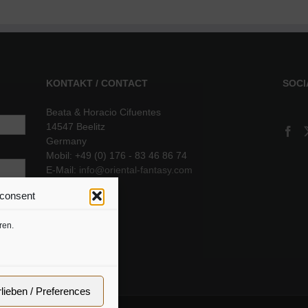
KONTAKT / CONTACT
SOCI
Beata & Horacio Cifuentes
14547 Beelitz
Germany
Mobil: +49 (0) 176 - 83 46 86 74
E-Mail:
info@oriental-fantasy.com
 consent
sere
ren.
rlieben / Preferences