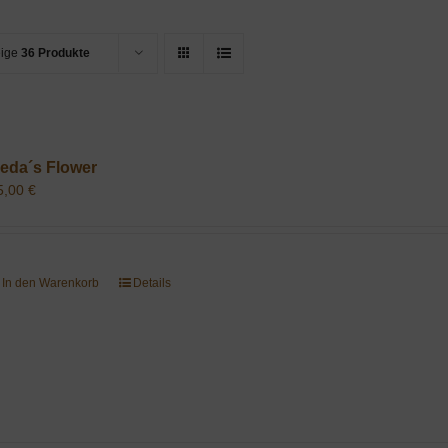
eige
36 Produkte
eda´s Flower
5,00
€
In den Warenkorb
Details