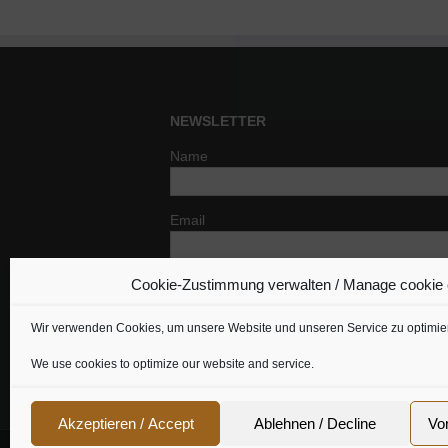
NEWSLETTER
Name
Email
Cookie-Zustimmung verwalten / Manage cookie
Indem Du fortfährst, akzeptierst Du un
Datenschutzerklärung.
Wir verwenden Cookies, um unsere Website und unseren Service zu optimie
We use cookies to optimize our website and service.
Akzeptieren / Accept
Ablehnen / Decline
Vo