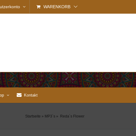
utzerkonto
WARENKORB
op
Kontakt
Startseite
»
MP3´s
»
Reda´s Flower