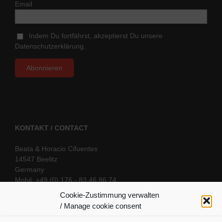
Email
Indem Du fortfährst, akzeptierst Du unsere
Datenschutzerklärung.
KONTAKT / CONTACT
Beata & Horacio Cifuentes
14547 Beelitz
Germany
Mobil: +49 (0) 176 - 83 46 86 74
E-Mail:
info@oriental-fantasy.com
Cookie-Zustimmung verwalten
/ Manage cookie consent