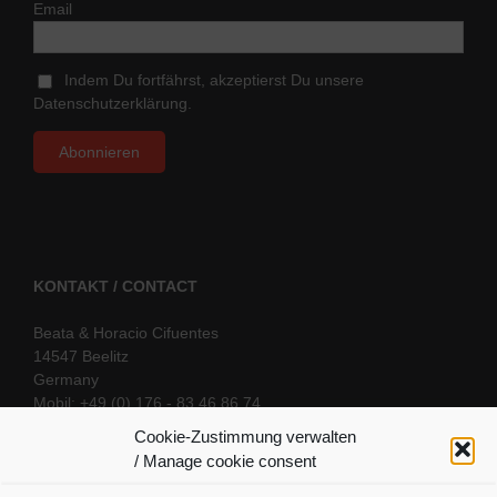
Email
Indem Du fortfährst, akzeptierst Du unsere
Datenschutzerklärung.
KONTAKT / CONTACT
Beata & Horacio Cifuentes
14547 Beelitz
Germany
Mobil: +49 (0) 176 - 83 46 86 74
E-Mail:
info@oriental-fantasy.com
Cookie-Zustimmung verwalten
/ Manage cookie consent