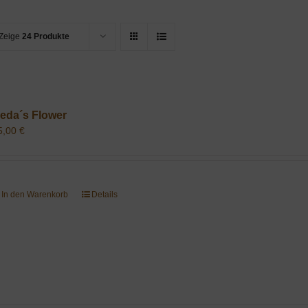
Zeige
24 Produkte
eda´s Flower
5,00
€
In den Warenkorb
Details