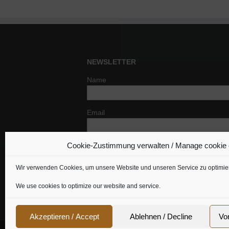
NEWSLETTER
Name
Email
Cookie-Zustimmung verwalten / Manage cookie
Indem Du fortfährst, akzeptierst Du un
Datenschutzerklärung.
Wir verwenden Cookies, um unsere Website und unseren Service zu optimie
We use cookies to optimize our website and service.
Akzeptieren / Accept
Ablehnen / Decline
Vo