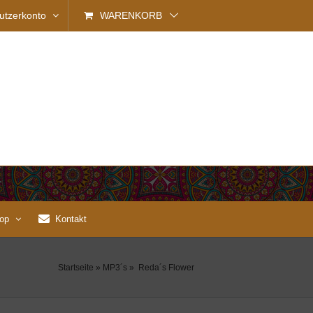
utzerkonto
WARENKORB
op
Kontakt
Startseite
»
MP3´s
»
Reda´s Flower