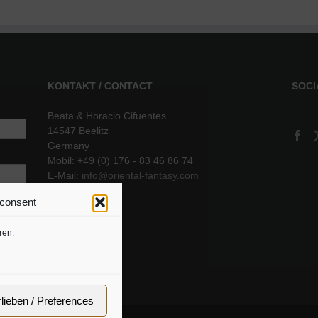
KONTAKT / CONTACT
SOCI
Beata & Horacio Cifuentes
14547 Beelitz
Germany
Mobil: +49 (0) 176 - 83 46 86 74
E-Mail:
info@oriental-fantasy.com
 consent
sere
ren.
rlieben / Preferences