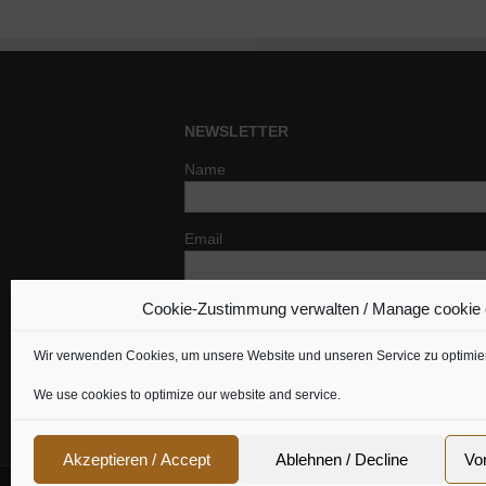
NEWSLETTER
Name
Email
Cookie-Zustimmung verwalten / Manage cookie
Indem Du fortfährst, akzeptierst Du un
Datenschutzerklärung.
Wir verwenden Cookies, um unsere Website und unseren Service zu optimie
We use cookies to optimize our website and service.
Akzeptieren / Accept
Ablehnen / Decline
Vo