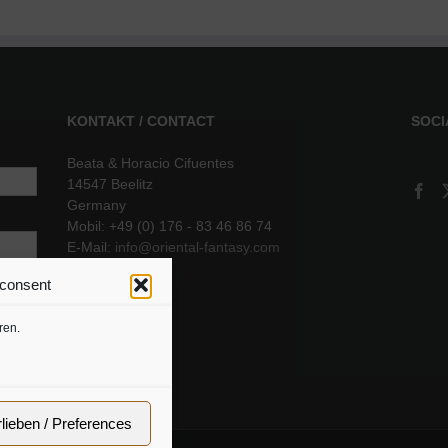
KONTAKT / CONTACT
SOCI
Beata & Horacio Cifuentes
14547 Beelitz
Germany
Mobil: +49 (0) 176 - 83 46 86 74
E-Mail:
info@oriental-fantasy.com
 consent
sere
ren.
rlieben / Preferences