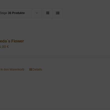
Zeige
36 Produkte
eda´s Flower
5,00
€
In den Warenkorb
Details