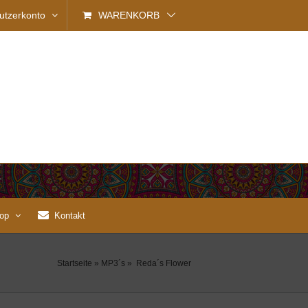
utzerkonto
WARENKORB
op
Kontakt
Startseite
»
MP3´s
»
Reda´s Flower