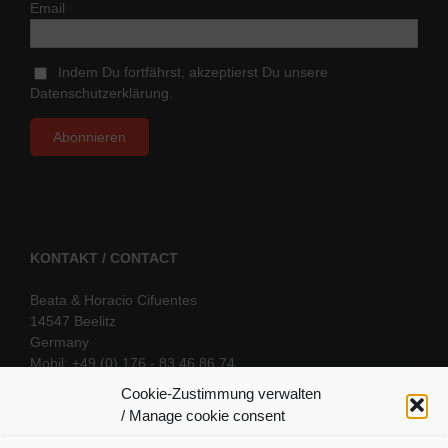
Email
Indem Du fortfährst, akzeptierst Du unsere
Datenschutzerklärung.
KONTAKT / CONTACT
Beata & Horacio Cifuentes
14547 Beelitz
Germany
Mobil: +49 (0) 176 - 83 46 86 74
E-Mail:
info@oriental-fantasy.com
Cookie-Zustimmung verwalten
/ Manage cookie consent