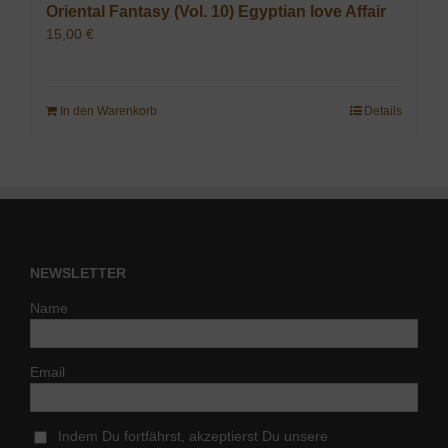
Oriental Fantasy (Vol. 10) Egyptian love Affair
15,00
€
In den Warenkorb
Details
NEWSLETTER
Name
Email
Indem Du fortfährst, akzeptierst Du unsere