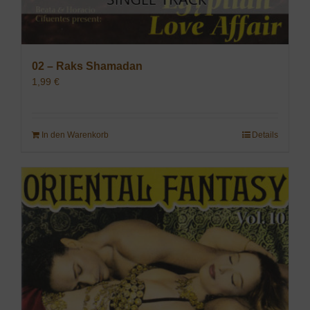
02 – Raks Shamadan
1,99
€
In den Warenkorb
Details