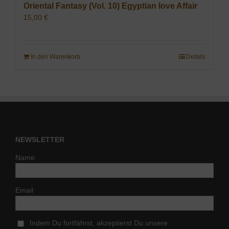
Oriental Fantasy (Vol. 10) Egyptian love Affair
15,00
€
In den Warenkorb
Details
NEWSLETTER
Name
Email
Indem Du fortfährst, akzeptierst Du unsere