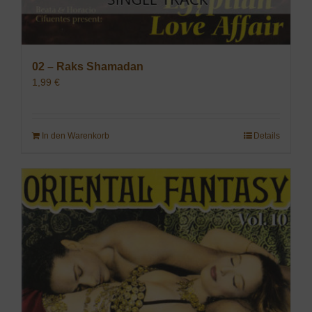
02 – Raks Shamadan
1,99
€
In den Warenkorb
Details