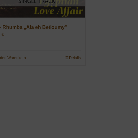
– Rhumba „Ala eh Betloumy“
9
€
 den Warenkorb
Details