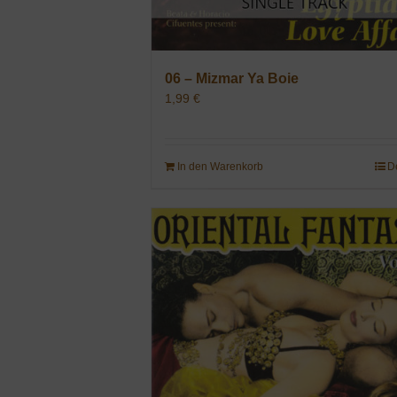
06 – Mizmar Ya Boie
1,99
€
In den Warenkorb
D