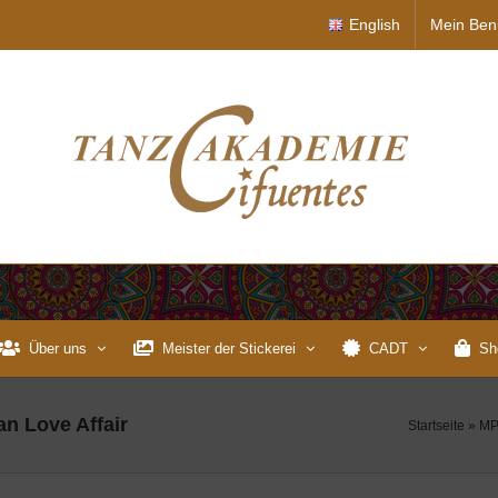
English
Mein Ben
Über uns
Meister der Stickerei
CADT
Sh
an Love Affair
Startseite
»
MP