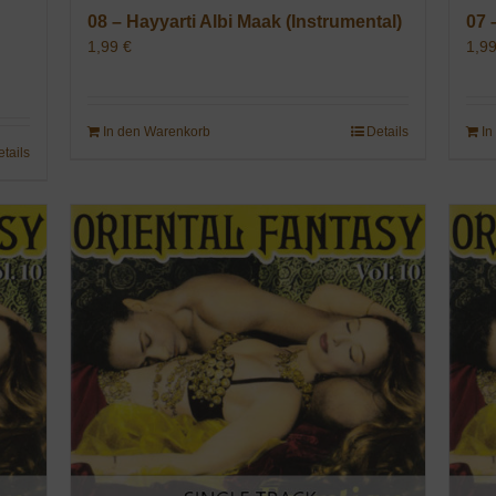
08 – Hayyarti Albi Maak (Instrumental)
07 
1,99
€
1,9
In den Warenkorb
Details
In
etails