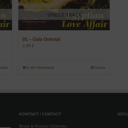
01 – Gala Oriental
2,99
€
etails
In den Warenkorb
Details
KONTAKT / CONTACT
SOCI
Beata & Horacio Cifuentes