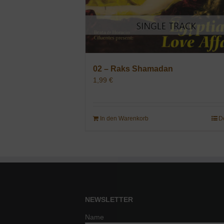
02 – Raks Shamadan
1,99
€
In den Warenkorb
D
NEWSLETTER
Name