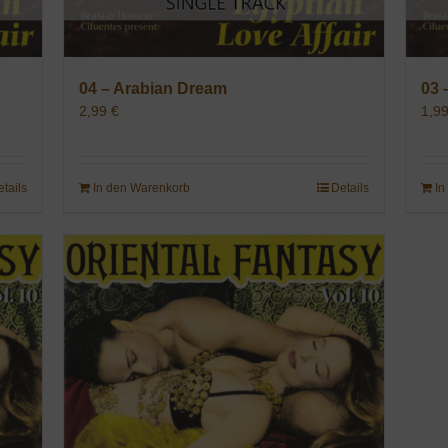
04 – Arabian Dream
03 
2,99
€
1,9
etails
In den Warenkorb
Details
In