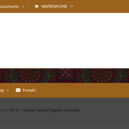
utzerkonto
WARENKORB
op
Kontakt
3´s
»
Vol. 10 - Oriental Fantasy Egyptian Love Affair