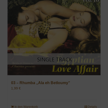
03 – Rhumba „Ala eh Betloumy“
1,99
€
In den Warenkorb
Details