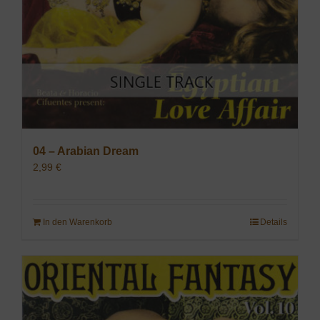
04 – Arabian Dream
2,99
€
In den Warenkorb
Details