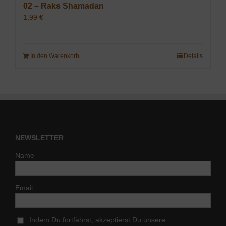
02 – Raks Shamadan
1,99
€
In den Warenkorb
Details
NEWSLETTER
Name
Email
Indem Du fortfährst, akzeptierst Du unsere