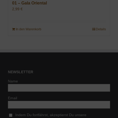
01 – Gala Oriental
2,99
€
In den Warenkorb
Details
NEWSLETTER
Name
Email
Indem Du fortfährst, akzeptierst Du unsere