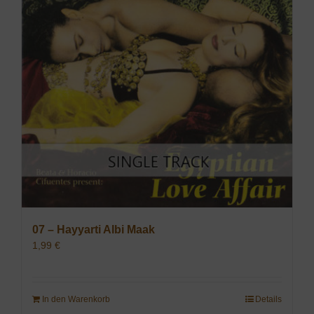
07 – Hayyarti Albi Maak
1,99
€
In den Warenkorb
Details