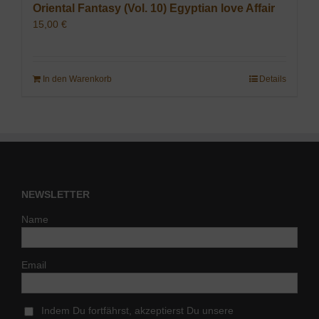
Oriental Fantasy (Vol. 10) Egyptian love Affair
15,00
€
In den Warenkorb
Details
NEWSLETTER
Name
Email
Indem Du fortfährst, akzeptierst Du unsere