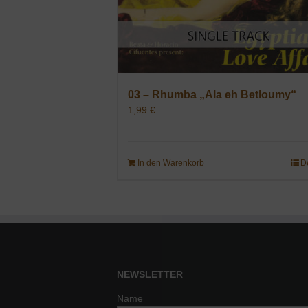
03 – Rhumba „Ala eh Betloumy“
1,99
€
In den Warenkorb
D
NEWSLETTER
Name