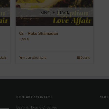
02 – Raks Shamadan
1,99
€
etails
In den Warenkorb
Details
KONTAKT / CONTACT
SOCI
Beata & Horacio Cifuentes