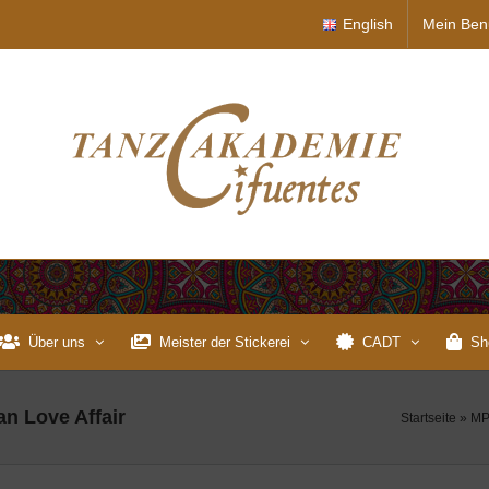
English
Mein Ben
Über uns
Meister der Stickerei
CADT
Sh
an Love Affair
Startseite
»
MP