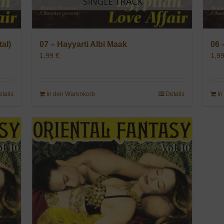
al)
07 – Hayyarti Albi Maak
06 
1,99
€
1,9
etails
In den Warenkorb
Details
In