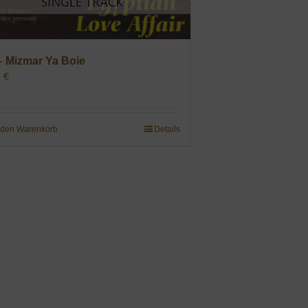
– Mizmar Ya Boie
9
€
 den Warenkorb
Details