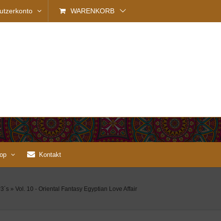
utzerkonto
WARENKORB
op
Kontakt
3´s
»
Vol. 10 - Oriental Fantasy Egyptian Love Affair