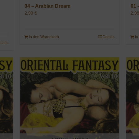
04 – Arabian Dream
01 
2,99
€
2,9
In den Warenkorb
Details
In
etails