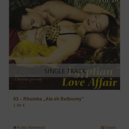
03 – Rhumba „Ala eh Betloumy“
1,99
€
In den Warenkorb
Details