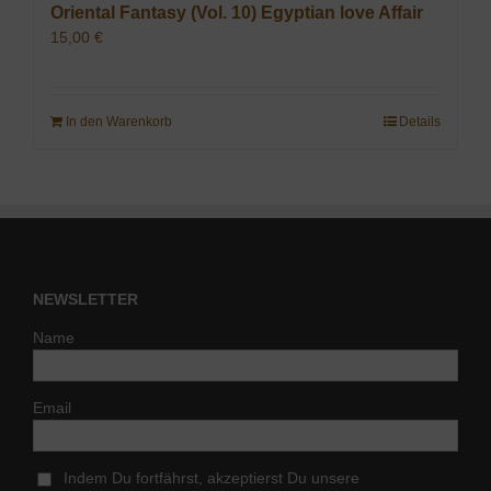
Oriental Fantasy (Vol. 10) Egyptian love Affair
15,00
€
In den Warenkorb
Details
NEWSLETTER
Name
Email
Indem Du fortfährst, akzeptierst Du unsere