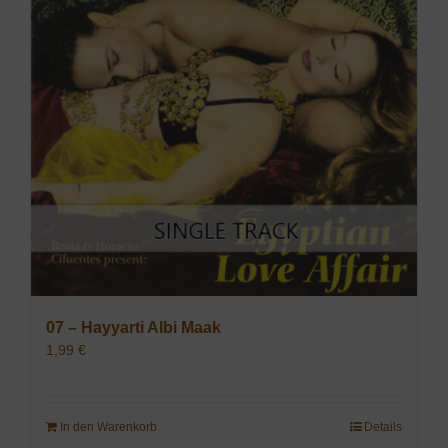
07 – Hayyarti Albi Maak
1,99
€
In den Warenkorb
Details