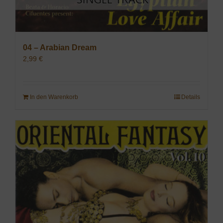
04 – Arabian Dream
2,99
€
In den Warenkorb
Details