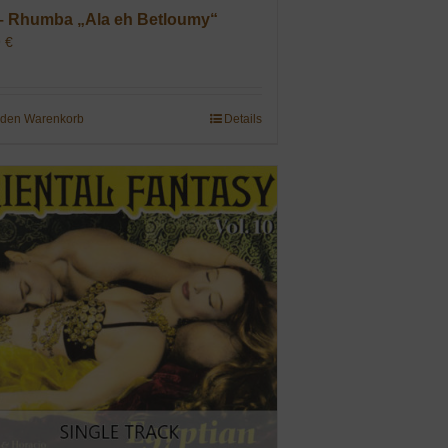
– Rhumba „Ala eh Betloumy“
9
€
 den Warenkorb
Details