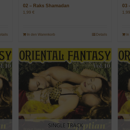
02 – Raks Shamadan
03 
1,99
€
1,9
etails
In den Warenkorb
Details
In