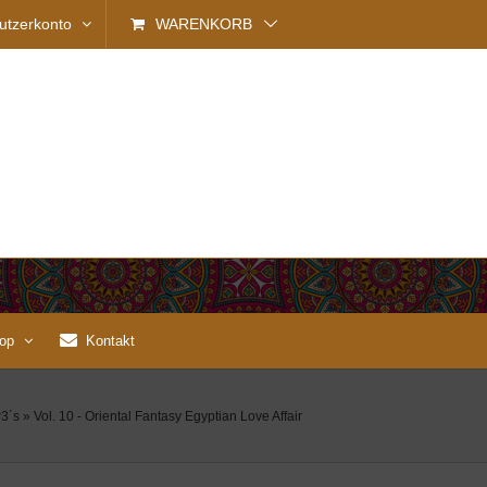
utzerkonto
WARENKORB
op
Kontakt
3´s
»
Vol. 10 - Oriental Fantasy Egyptian Love Affair