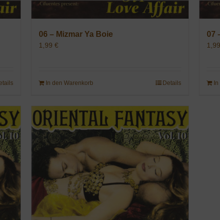
06 – Mizmar Ya Boie
07 
1,99
€
1,9
etails
In den Warenkorb
Details
In