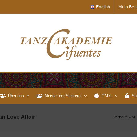
English
Mein Ben
Über uns
Meister der Stickerei
CADT
Sh
an Love Affair
Startseite
»
MP