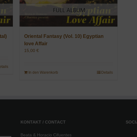
al)
Oriental Fantasy (Vol. 10) Egyptian
love Affair
15,00
€
etails
In den Warenkorb
Details
KONTAKT / CONTACT
SOCI
Beata & Horacio Cifuentes