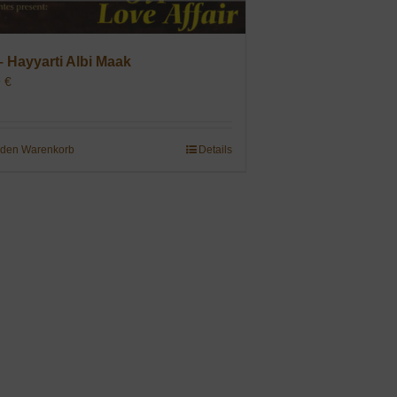
– Hayyarti Albi Maak
9
€
 den Warenkorb
Details