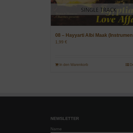
08 – Hayyarti Albi Maak (Instrument
1,99
€
In den Warenkorb
D
NEWSLETTER
Name