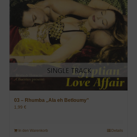
03 – Rhumba „Ala eh Betloumy“
1,99
€
In den Warenkorb
Details