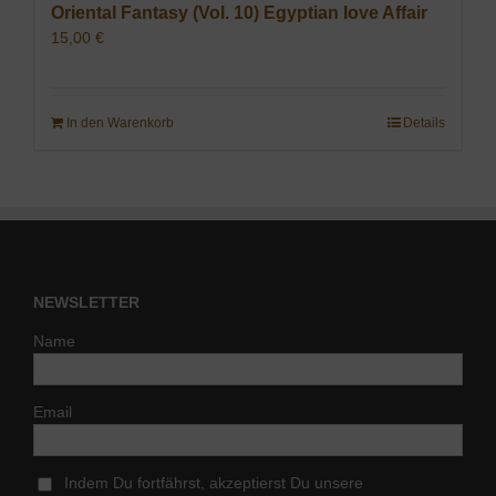
Oriental Fantasy (Vol. 10) Egyptian love Affair
15,00
€
In den Warenkorb
Details
NEWSLETTER
Name
Email
Indem Du fortfährst, akzeptierst Du unsere