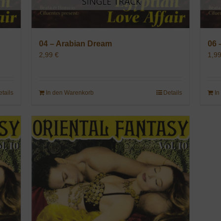
04 – Arabian Dream
06 
2,99
€
1,9
etails
In den Warenkorb
Details
In