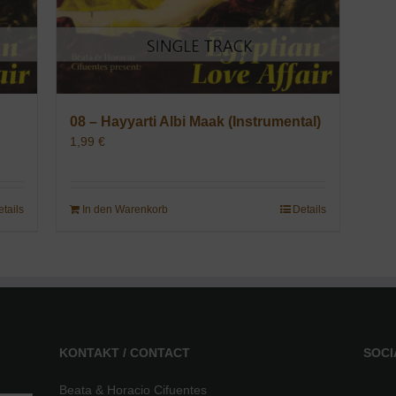
08 – Hayyarti Albi Maak (Instrumental)
1,99
€
etails
In den Warenkorb
Details
KONTAKT / CONTACT
SOCI
Beata & Horacio Cifuentes