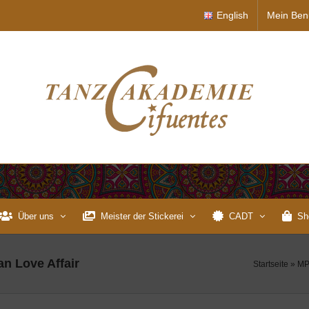
English
Mein Ben
Über uns
Meister der Stickerei
CADT
Sh
an Love Affair
Startseite
»
MP