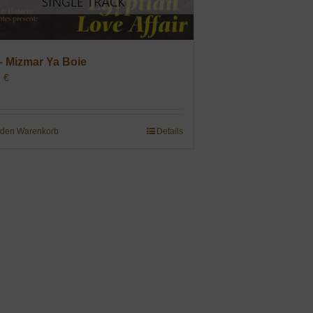
– Mizmar Ya Boie
9
€
 den Warenkorb
Details