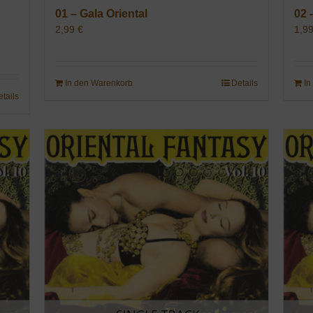
01 – Gala Oriental
02 
2,99
€
1,9
In den Warenkorb
Details
In
etails