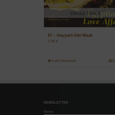
07 – Hayyarti Albi Maak
1,99
€
In den Warenkorb
D
NEWSLETTER
Name