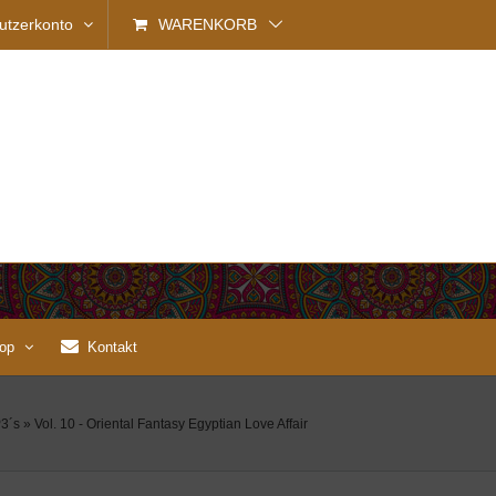
utzerkonto
WARENKORB
op
Kontakt
3´s
»
Vol. 10 - Oriental Fantasy Egyptian Love Affair