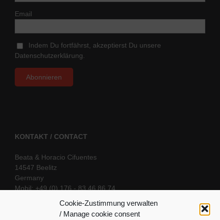
Email
Indem Du fortfährst, akzeptierst Du unsere
Datenschutzerklärung.
KONTAKT / CONTACT
Beata & Horacio Cifuentes
14547 Beelitz
Germany
Mobil: +49 (0) 176 - 83 46 86 74
E-Mail:
info@oriental-fantasy.com
Cookie-Zustimmung verwalten
/ Manage cookie consent