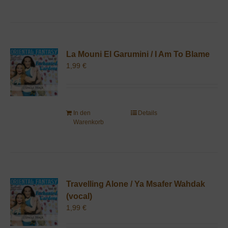
La Mouni El Garumini / I Am To Blame
1,99
€
In den
Details
Warenkorb
Travelling Alone / Ya Msafer Wahdak
(vocal)
1,99
€