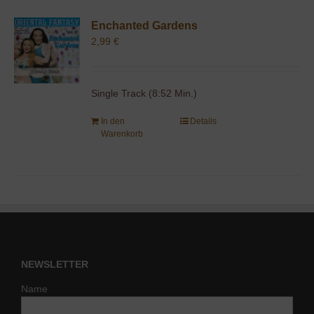
Enchanted Gardens
2,99
€
Single Track (8:52 Min.)
In den
Details
Warenkorb
NEWSLETTER
Name