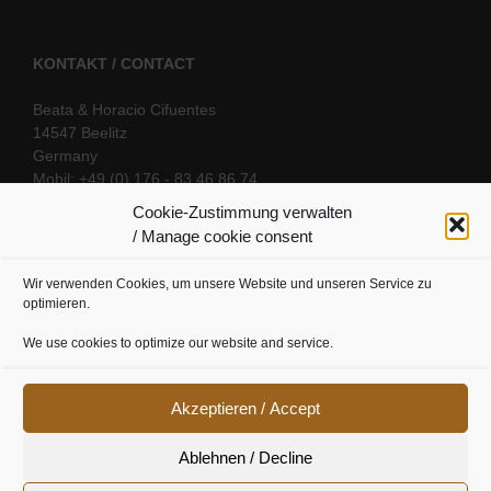
KONTAKT / CONTACT
Beata & Horacio Cifuentes
14547 Beelitz
Germany
Mobil: +49 (0) 176 - 83 46 86 74
E-Mail:
info@oriental-fantasy.com
Cookie-Zustimmung verwalten
/ Manage cookie consent
Wir verwenden Cookies, um unsere Website und unseren Service zu
SOCIAL LINKS
optimieren.
We use cookies to optimize our website and service.
Akzeptieren / Accept
Ablehnen / Decline