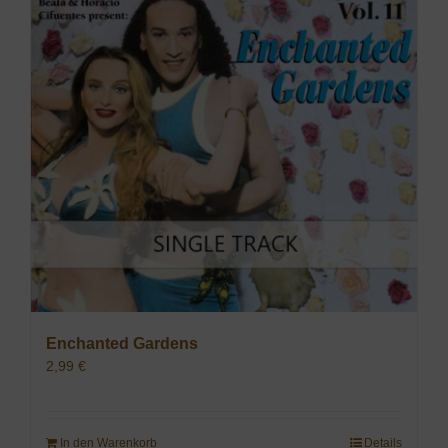
Enchanted Gardens
2,99
€
In den Warenkorb
Details