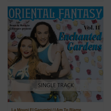
La Mouni El Garumini / I Am To Blame