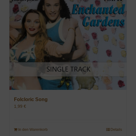
Folcloric Song
1,99
€
In den Warenkorb
Details