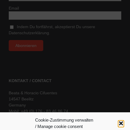
Email
Indem Du fortfährst, akzeptierst Du unsere
Datenschutzerklärung.
KONTAKT / CONTACT
Beata & Horacio Cifuentes
14547 Beelitz
Germany
Mobil: +49 (0) 176 - 83 46 86 74
E-Mail:
info@oriental-fantasy.com
Cookie-Zustimmung verwalten
/ Manage cookie consent