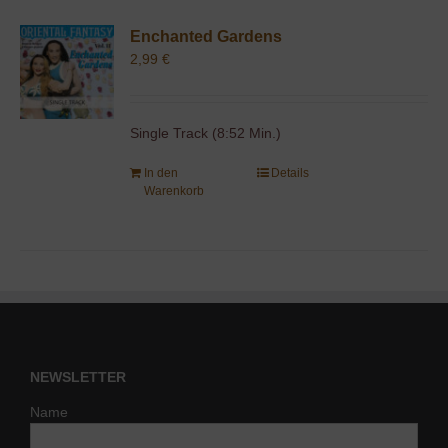
Enchanted Gardens
2,99
€
Single Track (8:52 Min.)
In den
Details
Warenkorb
NEWSLETTER
Name