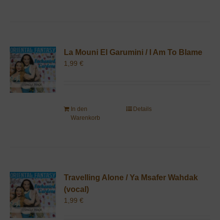
La Mouni El Garumini / I Am To Blame
1,99
€
In den
Details
Warenkorb
Travelling Alone / Ya Msafer Wahdak
(vocal)
1,99
€