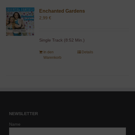
Enchanted Gardens
2,99
€
Single Track (8:52 Min.)
In den
Details
Warenkorb
NEWSLETTER
Name