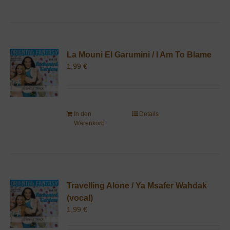
La Mouni El Garumini / I Am To Blame
1,99
€
In den
Details
Warenkorb
Travelling Alone / Ya Msafer Wahdak
(vocal)
1,99
€