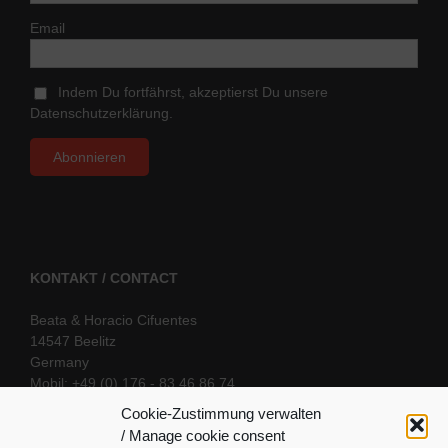
Email
Indem Du fortfährst, akzeptierst Du unsere
Datenschutzerklärung.
KONTAKT / CONTACT
Beata & Horacio Cifuentes
14547 Beelitz
Germany
Mobil: +49 (0) 176 - 83 46 86 74
E-Mail:
info@oriental-fantasy.com
Cookie-Zustimmung verwalten
/ Manage cookie consent