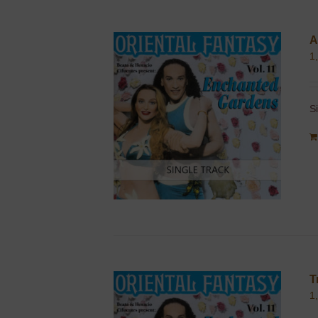
A
1
S
T
1