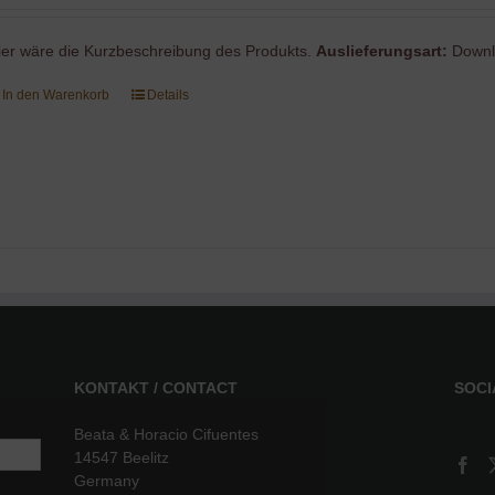
ier wäre die Kurzbeschreibung des Produkts.
Auslieferungsart:
Downl
In den Warenkorb
Details
KONTAKT / CONTACT
SOCI
Beata & Horacio Cifuentes
14547 Beelitz
Germany