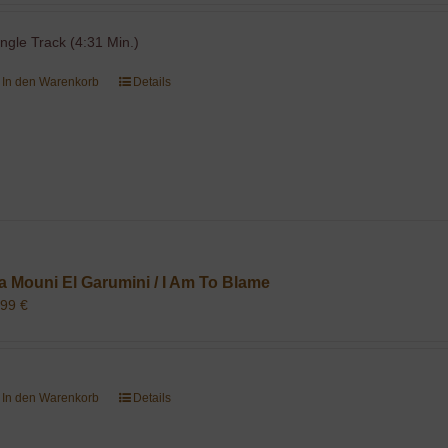
ingle Track (4:31 Min.)
In den Warenkorb
Details
a Mouni El Garumini / I Am To Blame
,99
€
In den Warenkorb
Details