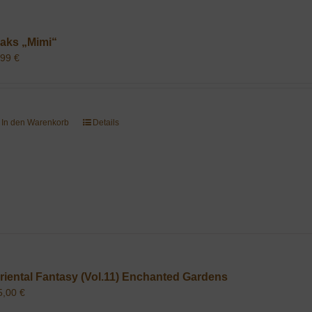
aks „Mimi“
,99
€
In den Warenkorb
Details
riental Fantasy (Vol.11) Enchanted Gardens
5,00
€