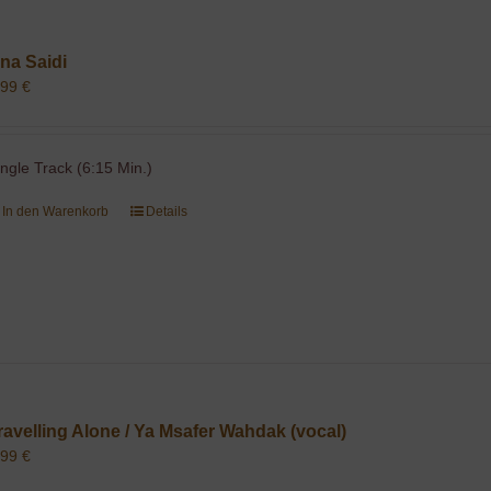
na Saidi
,99
€
ingle Track (6:15 Min.)
In den Warenkorb
Details
ravelling Alone / Ya Msafer Wahdak (vocal)
,99
€