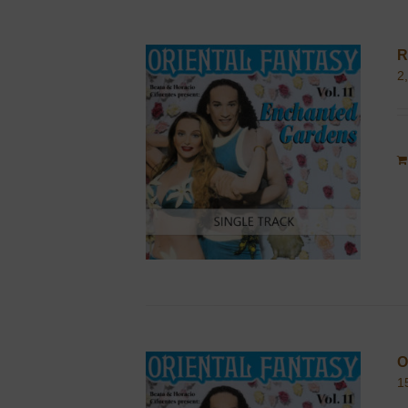
R
2
O
1