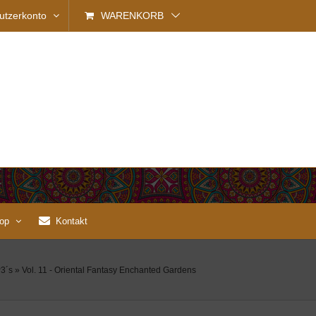
utzerkonto
WARENKORB
op
Kontakt
3´s
»
Vol. 11 - Oriental Fantasy Enchanted Gardens