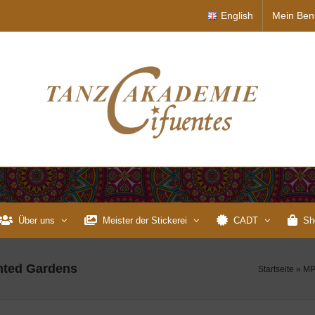
English
Mein Ben
Über uns
Meister der Stickerei
CADT
Sh
anted Gardens
Startseite
»
MP