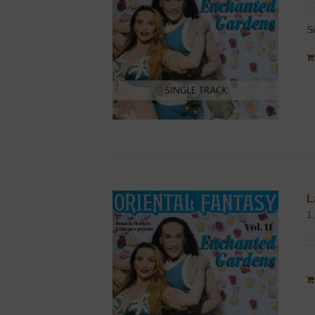
S
L
1