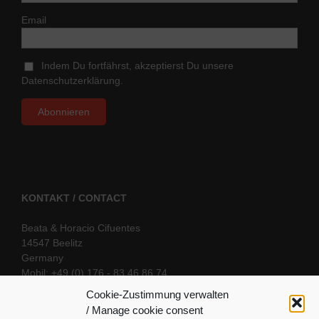
Email
Indem Du fortfährst, akzeptierst Du unsere
Datenschutzerklärung.
KONTAKT / CONTACT
Beata & Horacio Cifuentes
14547 Beelitz
Germany
Mobil: +49 (0) 176 - 83 46 86 74
E-Mail:
info@oriental-fantasy.com
Cookie-Zustimmung verwalten
/ Manage cookie consent