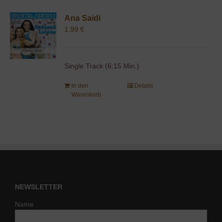
Ana Saidi
1,99
€
Single Track (6:15 Min.)
In den
Details
Warenkorb
NEWSLETTER
Name