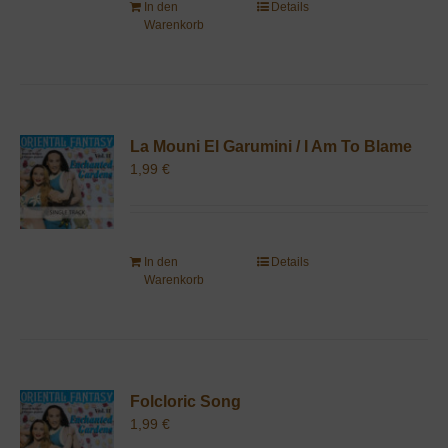
In den
Details
Warenkorb
La Mouni El Garumini / I Am To Blame
1,99
€
In den
Details
Warenkorb
Folcloric Song
1,99
€