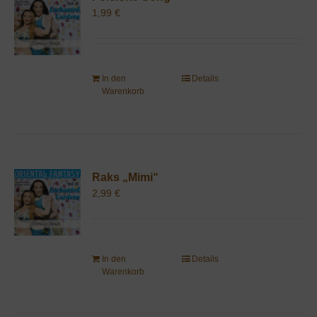
1,99
€
In den
Details
Warenkorb
Raks „Mimi“
2,99
€
In den
Details
Warenkorb