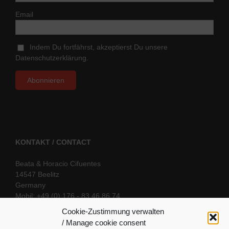
Email
Indem Du fortfährst, akzeptierst Du unsere
Datenschutzerklärung.
KONTAKT / CONTACT
Beata & Horacio Cifuentes
14547 Beelitz
Germany
Mobil: +49 (0) 176 - 83 46 86 74
E-Mail:
info@oriental-fantasy.com
Cookie-Zustimmung verwalten
/ Manage cookie consent