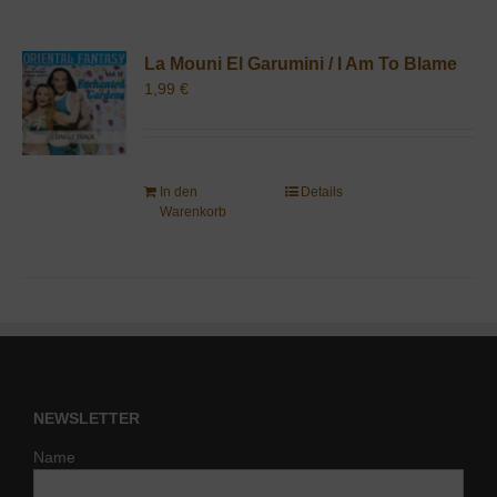
La Mouni El Garumini / I Am To Blame
1,99
€
In den
Details
Warenkorb
NEWSLETTER
Name