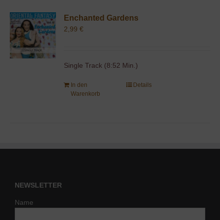
Enchanted Gardens
2,99
€
Single Track (8:52 Min.)
In den
Details
Warenkorb
NEWSLETTER
Name