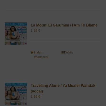
La Mouni El Garumini / I Am To Blame
1,99
€
In den
Details
Warenkorb
Travelling Alone / Ya Msafer Wahdak
(vocal)
1,99
€