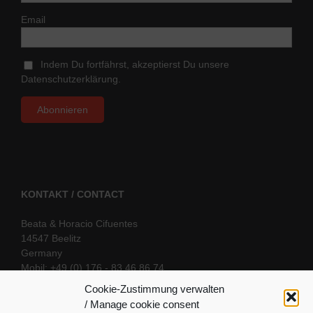
Email
Indem Du fortfährst, akzeptierst Du unsere
Datenschutzerklärung.
KONTAKT / CONTACT
Beata & Horacio Cifuentes
14547 Beelitz
Germany
Mobil: +49 (0) 176 - 83 46 86 74
E-Mail:
info@oriental-fantasy.com
Cookie-Zustimmung verwalten
/ Manage cookie consent