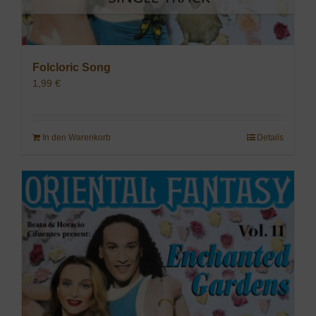
Folcloric Song
1,99
€
In den Warenkorb
Details