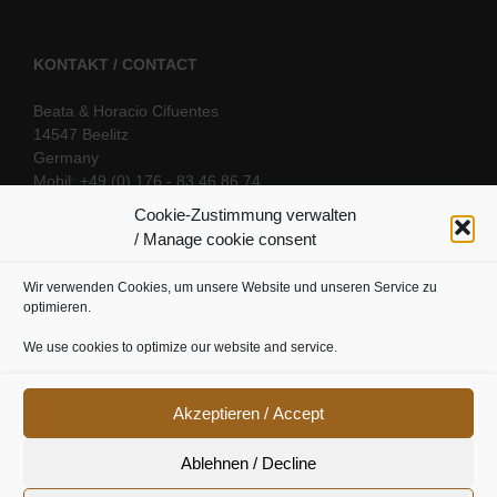
KONTAKT / CONTACT
Beata & Horacio Cifuentes
14547 Beelitz
Germany
Mobil: +49 (0) 176 - 83 46 86 74
E-Mail:
info@oriental-fantasy.com
Cookie-Zustimmung verwalten
/ Manage cookie consent
Wir verwenden Cookies, um unsere Website und unseren Service zu
SOCIAL LINKS
optimieren.
We use cookies to optimize our website and service.
Akzeptieren / Accept
Ablehnen / Decline