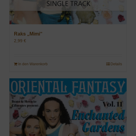
Raks „Mimi“
2,99
€
In den Warenkorb
Details