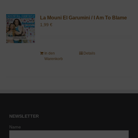
La Mouni El Garumini / I Am To Blame
1,99
€
In den
Details
Warenkorb
NEWSLETTER
Name