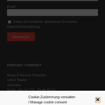
Email
Indem Du fortfährst, akzeptierst Du unsere
Datenschutzerklärung.
KONTAKT / CONTACT
Beata & Horacio Cifuentes
14547 Beelitz
Germany
Mobil: +49 (0) 176 - 83 46 86 74
E-Mail:
info@oriental-fantasy.com
Cookie-Zustimmung verwalten
/ Manage cookie consent