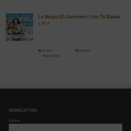
La Mouni El Garumini / I Am To Blame
1,99
€
In den
Details
Warenkorb
NEWSLETTER
Name