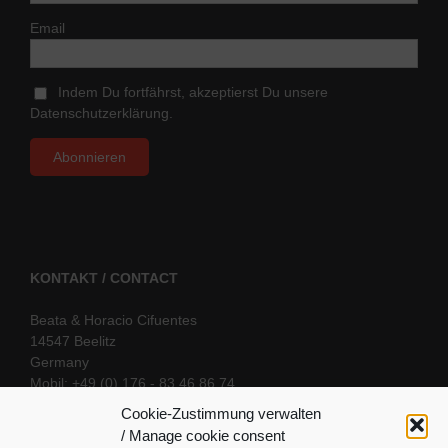
Email
Indem Du fortfährst, akzeptierst Du unsere
Datenschutzerklärung.
KONTAKT / CONTACT
Beata & Horacio Cifuentes
14547 Beelitz
Germany
Mobil: +49 (0) 176 - 83 46 86 74
E-Mail:
info@oriental-fantasy.com
Cookie-Zustimmung verwalten
/ Manage cookie consent