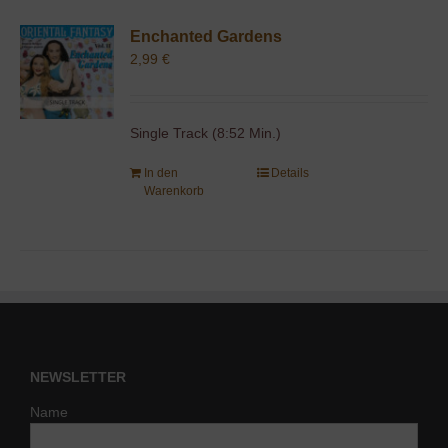
Enchanted Gardens
2,99
€
Single Track (8:52 Min.)
In den
Details
Warenkorb
NEWSLETTER
Name