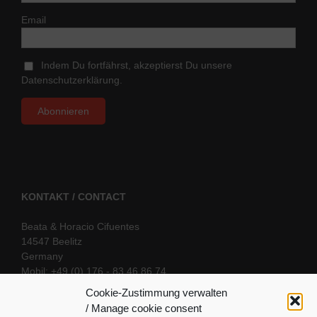
Email
Indem Du fortfährst, akzeptierst Du unsere
Datenschutzerklärung.
KONTAKT / CONTACT
Beata & Horacio Cifuentes
14547 Beelitz
Germany
Mobil: +49 (0) 176 - 83 46 86 74
E-Mail:
info@oriental-fantasy.com
Cookie-Zustimmung verwalten
/ Manage cookie consent