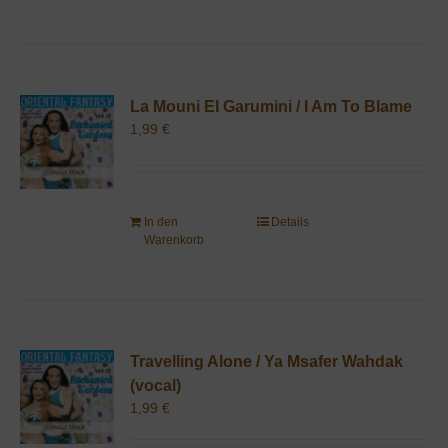
La Mouni El Garumini / I Am To Blame
1,99
€
In den
Details
Warenkorb
Travelling Alone / Ya Msafer Wahdak
(vocal)
1,99
€