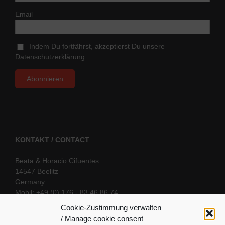
Email
Indem Du fortfährst, akzeptierst Du unsere
Datenschutzerklärung.
KONTAKT / CONTACT
Beata & Horacio Cifuentes
14547 Beelitz
Germany
Mobil: +49 (0) 176 - 83 46 86 74
E-Mail:
info@oriental-fantasy.com
Cookie-Zustimmung verwalten
/ Manage cookie consent