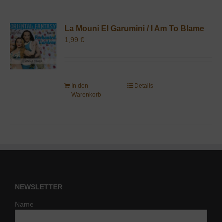
La Mouni El Garumini / I Am To Blame
1,99
€
In den
Details
Warenkorb
NEWSLETTER
Name