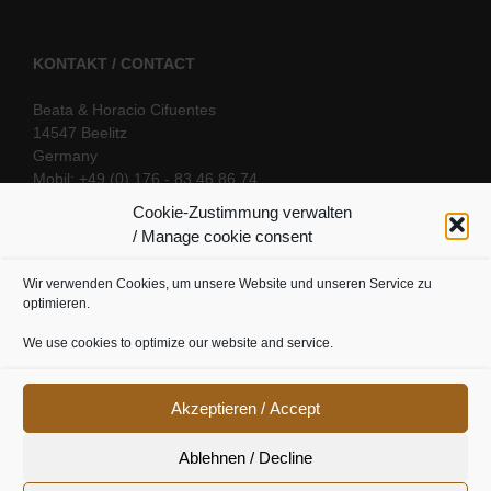
KONTAKT / CONTACT
Beata & Horacio Cifuentes
14547 Beelitz
Germany
Mobil: +49 (0) 176 - 83 46 86 74
E-Mail:
info@oriental-fantasy.com
Cookie-Zustimmung verwalten
/ Manage cookie consent
Wir verwenden Cookies, um unsere Website und unseren Service zu
SOCIAL LINKS
optimieren.
We use cookies to optimize our website and service.
Akzeptieren / Accept
Ablehnen / Decline