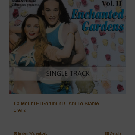
La Mouni El Garumini / I Am To Blame
1,99
€
In den Warenkorb
Details