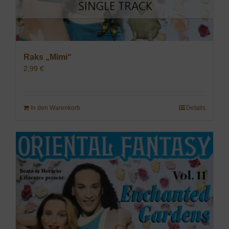
Raks „Mimi“
2,99
€
In den Warenkorb
Details