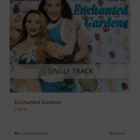
Enchanted Gardens
2,99
€
In den Warenkorb
Details