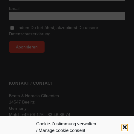
Email
Indem Du fortfährst, akzeptierst Du unsere
Datenschutzerklärung.
KONTAKT / CONTACT
Beata & Horacio Cifuentes
14547 Beelitz
Germany
Mobil: +49 (0) 176 - 83 46 86 74
E-Mail:
info@oriental-fantasy.com
Cookie-Zustimmung verwalten
/ Manage cookie consent