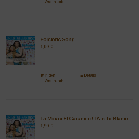
Warenkorb
Folcloric Song
1,99
€
In den
Details
Warenkorb
La Mouni El Garumini / I Am To Blame
1,99
€