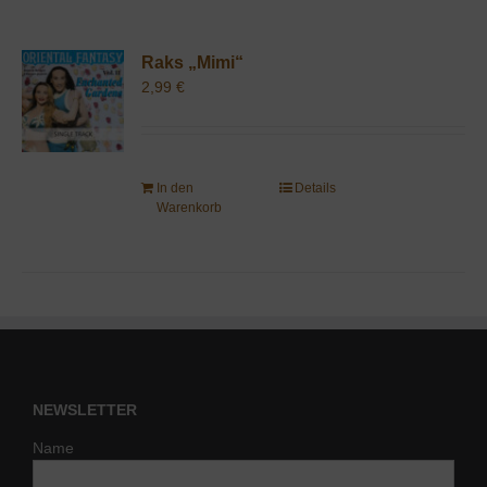
Raks „Mimi“
2,99
€
In den
Details
Warenkorb
NEWSLETTER
Name