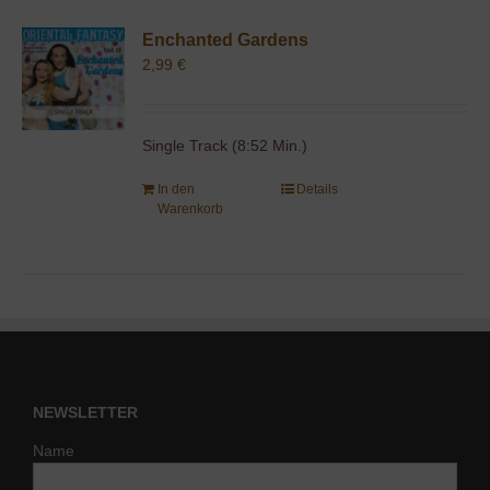
Enchanted Gardens
2,99
€
Single Track (8:52 Min.)
In den
Details
Warenkorb
NEWSLETTER
Name