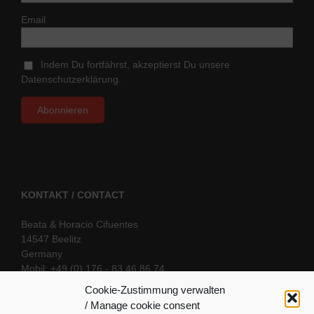
Email
Indem Du fortfährst, akzeptierst Du unsere
Datenschutzerklärung.
KONTAKT / CONTACT
Beata & Horacio Cifuentes
14547 Beelitz
Germany
Mobil: +49 (0) 176 - 83 46 86 74
E-Mail:
info@oriental-fantasy.com
Cookie-Zustimmung verwalten
/ Manage cookie consent