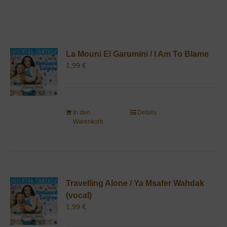
La Mouni El Garumini / I Am To Blame
1,99
€
In den
Details
Warenkorb
Travelling Alone / Ya Msafer Wahdak
(vocal)
1,99
€