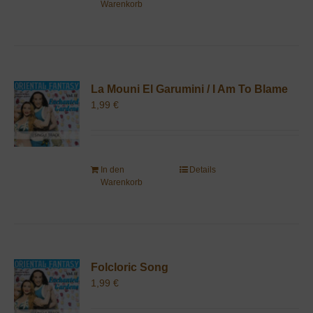
Warenkorb
La Mouni El Garumini / I Am To Blame
1,99
€
In den
Details
Warenkorb
Folcloric Song
1,99
€