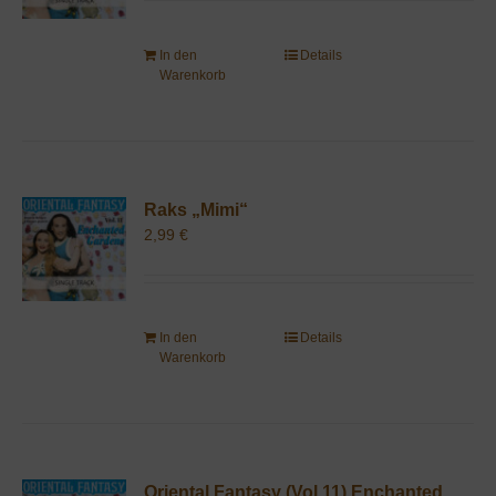
In den
Details
Warenkorb
Raks „Mimi“
2,99
€
In den
Details
Warenkorb
Oriental Fantasy (Vol.11) Enchanted