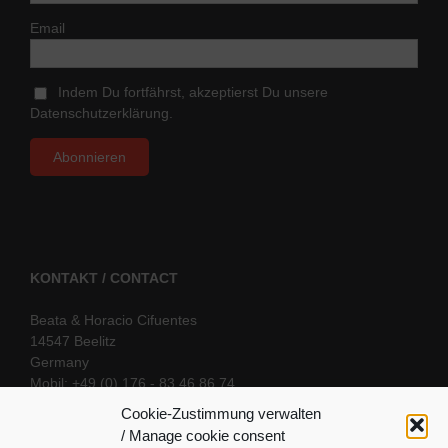
Email
Indem Du fortfährst, akzeptierst Du unsere
Datenschutzerklärung.
KONTAKT / CONTACT
Beata & Horacio Cifuentes
14547 Beelitz
Germany
Mobil: +49 (0) 176 - 83 46 86 74
E-Mail:
info@oriental-fantasy.com
Cookie-Zustimmung verwalten
/ Manage cookie consent