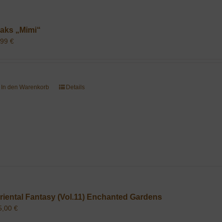
aks „Mimi“
,99
€
In den Warenkorb
Details
riental Fantasy (Vol.11) Enchanted Gardens
5,00
€