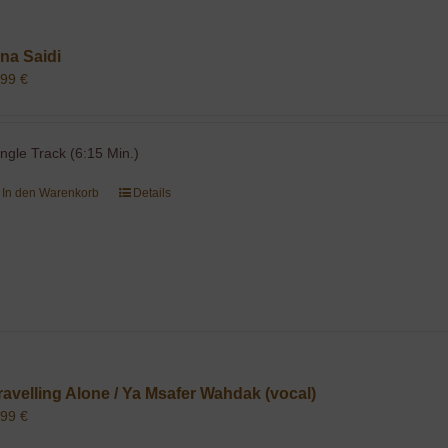
na Saidi
,99
€
ingle Track (6:15 Min.)
In den Warenkorb
Details
ravelling Alone / Ya Msafer Wahdak (vocal)
,99
€