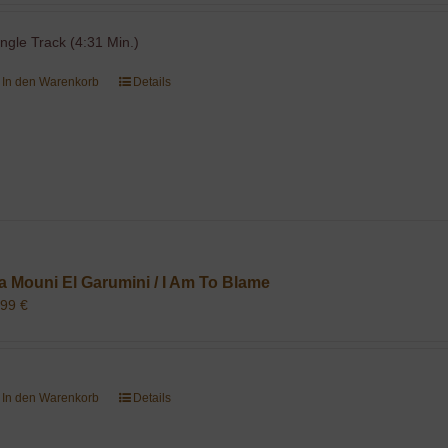
ingle Track (4:31 Min.)
In den Warenkorb
Details
a Mouni El Garumini / I Am To Blame
,99
€
In den Warenkorb
Details