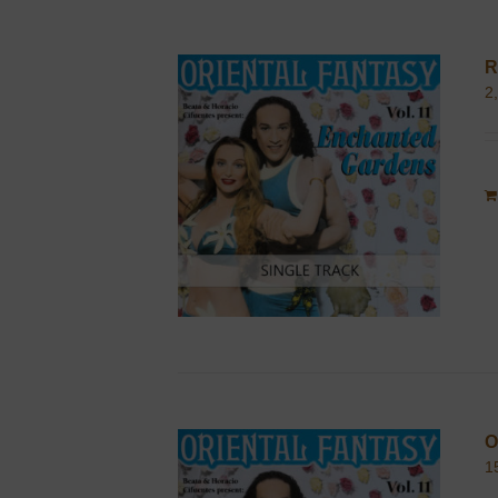
R
2
O
1