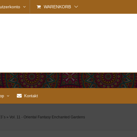
utzerkonto
WARENKORB
op
Kontakt
3´s
»
Vol. 11 - Oriental Fantasy Enchanted Gardens