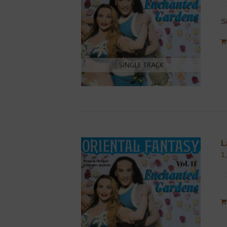
S
L
1