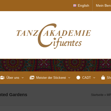
English
Mein Ben
Über uns
Meister der Stickerei
CADT
Sh
anted Gardens
Startseite
»
MP