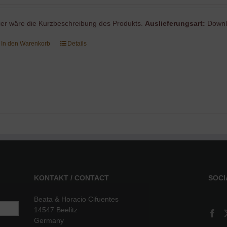
ier wäre die Kurzbeschreibung des Produkts.
Auslieferungsart:
Downl
In den Warenkorb
Details
KONTAKT / CONTACT
SOCI
Beata & Horacio Cifuentes
14547 Beelitz
Germany