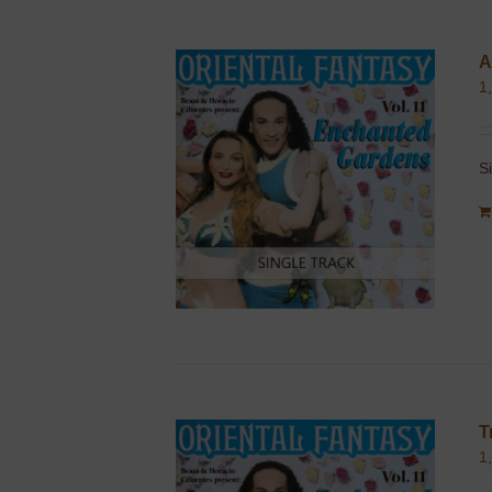
A
1
S
T
1