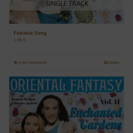
Folcloric Song
1,99
€
In den Warenkorb
Details