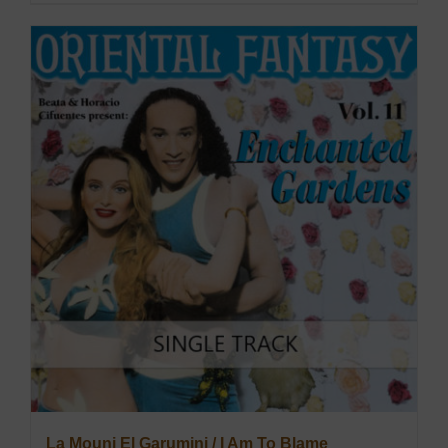
La Mouni El Garumini / I Am To Blame