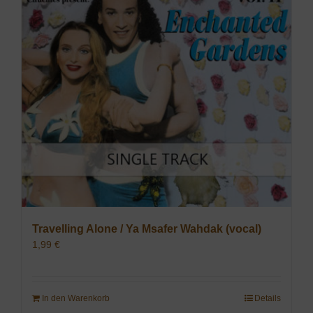
Travelling Alone / Ya Msafer Wahdak (vocal)
1,99
€
In den Warenkorb
Details