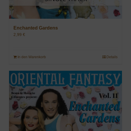
Enchanted Gardens
2,99
€
In den Warenkorb
Details