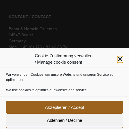
KONTAKT / CONTACT
Beata & Horacio Cifuentes
14547 Beelitz
Germany
Mobil: +49 (0) 176 - 83 46 86 74
E-Mail:
info@oriental-fantasy.com
Cookie-Zustimmung verwalten
/ Manage cookie consent
Wir verwenden Cookies, um unsere Website und unseren Service zu
SOCIAL LINKS
optimieren.
We use cookies to optimize our website and service.
Akzeptieren / Accept
Ablehnen / Decline