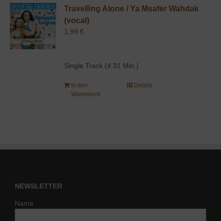
Travelling Alone / Ya Msafer Wahdak
(vocal)
1,99
€
Single Track (4:31 Min.)
In den
Details
Warenkorb
NEWSLETTER
Name