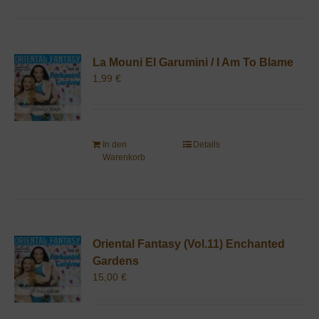
La Mouni El Garumini / I Am To Blame
1,99
€
In den
Details
Warenkorb
Oriental Fantasy (Vol.11) Enchanted
Gardens
15,00
€