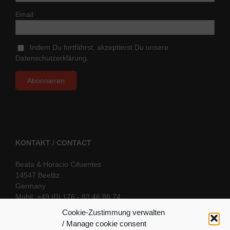
Email
Indem Du fortfährst, akzeptierst Du unsere
Datenschutzerklärung.
KONTAKT / CONTACT
Beata & Horacio Cifuentes
14547 Beelitz
Germany
Mobil: +49 (0) 176 - 83 46 86 74
E-Mail:
info@oriental-fantasy.com
Cookie-Zustimmung verwalten
/ Manage cookie consent