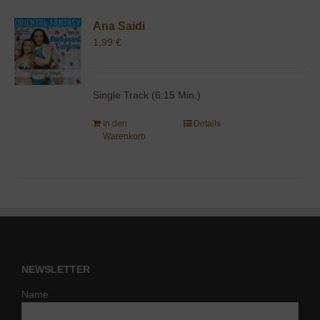
Ana Saidi
1,99
€
Single Track (6:15 Min.)
In den
Details
Warenkorb
NEWSLETTER
Name