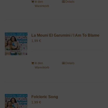
In den
Details
Warenkorb
La Mouni El Garumini / I Am To Blame
1,99
€
In den
Details
Warenkorb
Folcloric Song
1,99
€