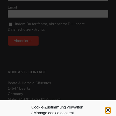
Email
Indem Du fortfährst, akzeptierst Du unsere
Datenschutzerklärung.
KONTAKT / CONTACT
Beata & Horacio Cifuentes
14547 Beelitz
Germany
Mobil: +49 (0) 176 - 83 46 86 74
E-Mail:
info@oriental-fantasy.com
Cookie-Zustimmung verwalten
/ Manage cookie consent