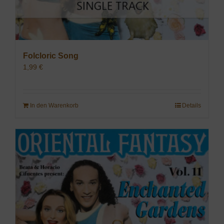
Folcloric Song
1,99
€
In den Warenkorb
Details