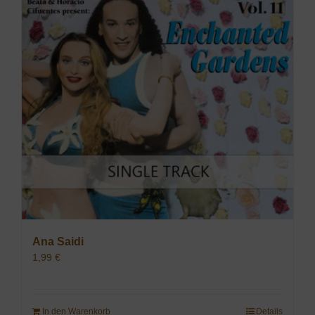
Ana Saidi
1,99
€
In den Warenkorb
Details