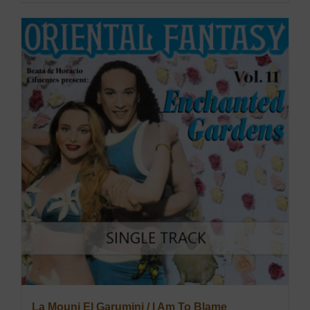
La Mouni El Garumini / I Am To Blame