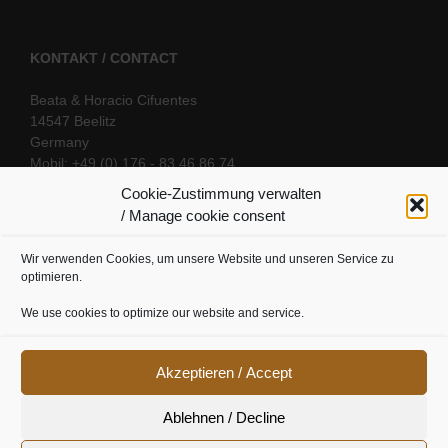
KONTAKT / CONTACT
Beata & Horacio Cifuentes
14547 Beelitz
Germany
Mobil: +49 (0) 176 - 83 46 86 74
E-Mail:
info@oriental-fantasy.com
Cookie-Zustimmung verwalten
/ Manage cookie consent
Wir verwenden Cookies, um unsere Website und unseren Service zu
SOCIAL LINKS
optimieren.
We use cookies to optimize our website and service.
Akzeptieren / Accept
Ablehnen / Decline