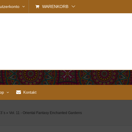
utzerkonto
WARENKORB
op
Kontakt
3´s
»
Vol. 11 - Oriental Fantasy Enchanted Gardens