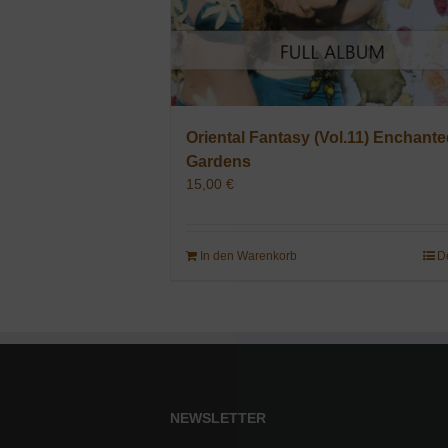
Oriental Fantasy (Vol.11) Enchant
Gardens
15,00
€
In den Warenkorb
D
NEWSLETTER