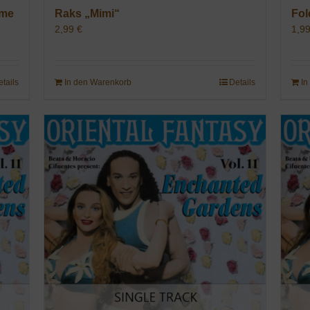
ame
Raks „Mimi“
Fol
2,99
€
1,9
etails
In den Warenkorb
Details
In