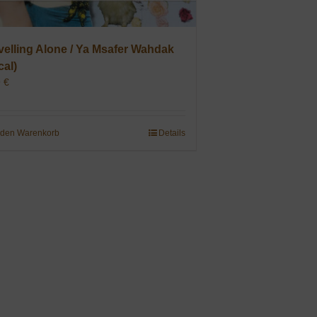
velling Alone / Ya Msafer Wahdak
cal)
9
€
 den Warenkorb
Details