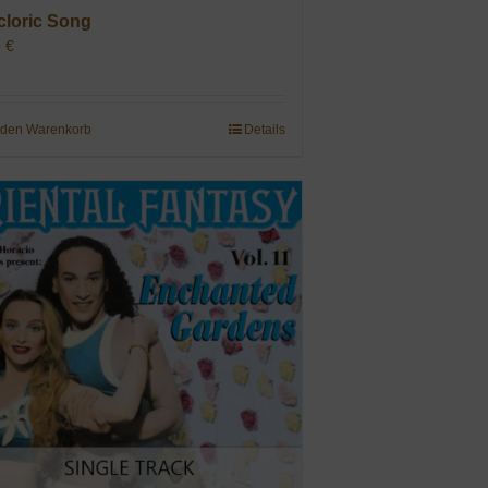
cloric Song
9
€
 den Warenkorb
Details