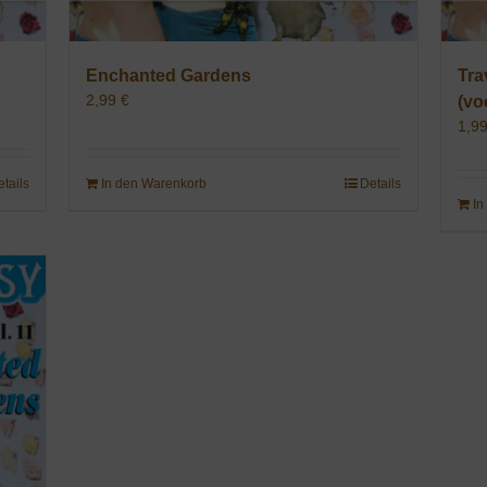
Enchanted Gardens
Tra
2,99
€
(vo
1,9
etails
In den Warenkorb
Details
In