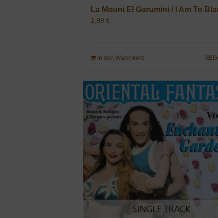
La Mouni El Garumini / I Am To Bl
1,99
€
In den Warenkorb
D