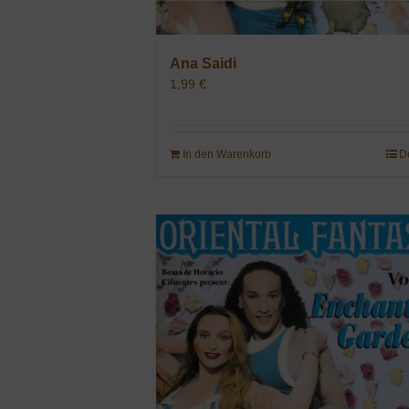
Ana Saidi
1,99
€
In den Warenkorb
D