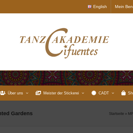
English
Mein Ben
Über uns
Meister der Stickerei
CADT
Sh
anted Gardens
Startseite
»
MP